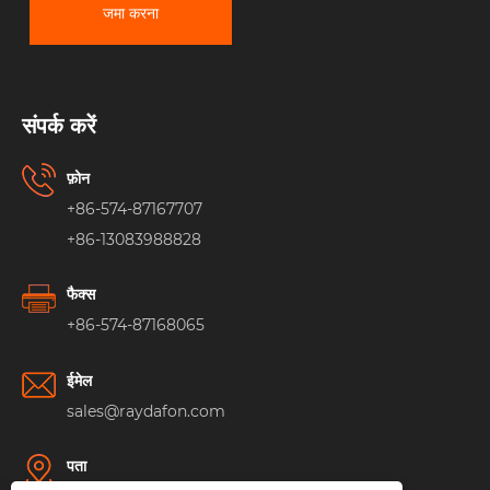
जमा करना
संपर्क करें
फ़ोन
+86-574-87167707
+86-13083988828
फैक्स
+86-574-87168065
ईमेल
sales@raydafon.com
पता