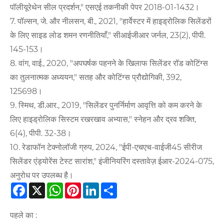
पॉलीयूरेथेन सील प्रदर्शन," एसएई तकनीकी पेपर 2018-01-1432।
7. पॉल्सन, जे. और नीलसन, बी., 2021, "हार्वेस्टर में हाइड्रोलिक सिलेंडरों
के लिए साइड लोड शमन रणनीतियाँ," सीआईजीआर जर्नल, 23(2), पीपी.
145-153।
8. वांग, वाई., 2020, "अपघर्षक पहनने के खिलाफ सिलेंडर रॉड कोटिंग्स
का तुलनात्मक अध्ययन," सतह और कोटिंग्स प्रौद्योगिकी, 392,
125698।
9. स्मिथ, डी.आर., 2019, "सिलेंडर पुनर्निर्माण आवृत्ति को कम करने के
लिए हाइड्रोलिक सिस्टम रखरखाव अभ्यास," स्नेहन और द्रव शक्ति,
6(4), पीपी. 32-38।
10. रेडाफॉन टेक्नोलॉजी ग्रुप, 2024, "ईपी-एचएच-वाईजी45 सीरीज
सिलेंडर एंड्योरेंस टेस्ट सारांश," इंजीनियरिंग दस्तावेज़ ईआर-2024-075,
अनुरोध पर उपलब्ध है।
Facebook
X
WhatsApp
Pinterest
LinkedIn
Share
पहले का :