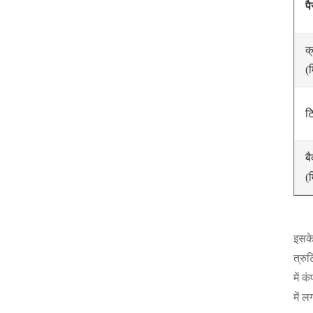
प
क्
(
ट
ब
(
इसके
त्रु
में 
में 