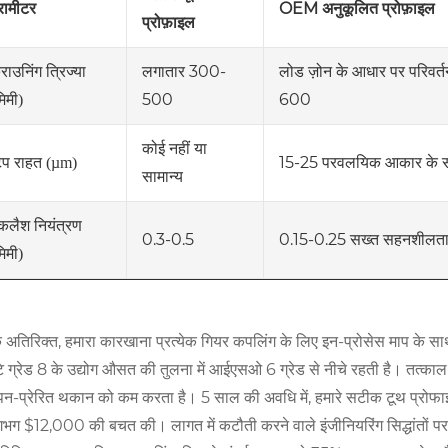
OEM अनुकूलित प्रोफ़ाइल
ैरामीटर
प्रोफ़ाइल
लगातार 300-
लोड ज़ोन के आधार पर परिवर्
राउनिंग त्रिज्या
500
600
मिमी)
कोई नहीं या
15-25 परवलयिक आकार के 
िप राहत (µm)
सामान्य
ैकलैश नियंत्रण
0.3-0.5
0.15-0.25 सख्त सहनशीलता
मिमी)
 अतिरिक्त, हमारा कारखाना प्रत्येक गियर कपलिंग के लिए इन-प्रोसेस माप के स
टि ग्रेड 8 के उद्योग औसत की तुलना में आईएसओ 6 ग्रेड से नीचे रहती है। तत्काल
कंपन-प्रेरित थकान को कम करता है। 5 साल की अवधि में, हमारे सटीक टूथ प्रोफाइ
लगभग $12,000 की बचत की। लागत में कटौती करने वाले इंजीनियरिंग सिद्धांतों पर