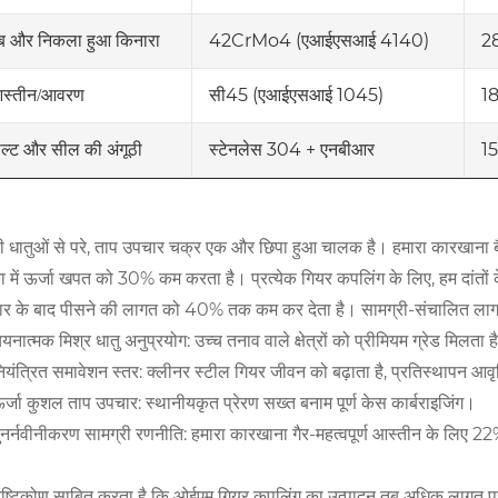
42CrMo4 (एआईएसआई 4140)
2
ब और निकला हुआ किनारा
सी45 (एआईएसआई 1045)
1
स्तीन/आवरण
स्टेनलेस 304 + एनबीआर
1
ोल्ट और सील की अंगूठी
ी धातुओं से परे, ताप उपचार चक्र एक और छिपा हुआ चालक है। हमारा कारखाना बैच
ा में ऊर्जा खपत को 30% कम करता है। प्रत्येक गियर कपलिंग के लिए, हम दांतों के कि
र के बाद पीसने की लागत को 40% तक कम कर देता है। सामग्री-संचालित लागत प्र
यनात्मक मिश्र धातु अनुप्रयोग: उच्च तनाव वाले क्षेत्रों को प्रीमियम ग्रेड मिलता 
ियंत्रित समावेशन स्तर: क्लीनर स्टील गियर जीवन को बढ़ाता है, प्रतिस्थापन आव
र्जा कुशल ताप उपचार: स्थानीयकृत प्रेरण सख्त बनाम पूर्ण केस कार्बराइजिंग।
ुनर्नवीनीकरण सामग्री रणनीति: हमारा कारखाना गैर-महत्वपूर्ण आस्तीन के लिए 
ृष्टिकोण साबित करता है कि ओईएम गियर कपलिंग का उत्पादन तब अधिक लागत प्रभा