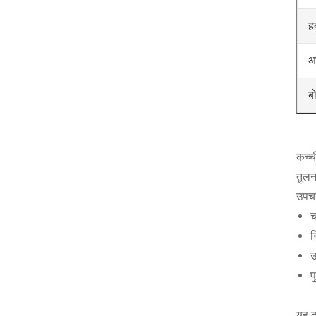
ह
आ
ब
कच्च
तुलन
उपचा
च
न
ऊ
प
यह द