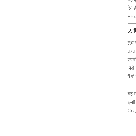
देते 
FEA 
2. 
टूथ 
तहत 
उपयो
जैसे
में 
यह ल
इंजी
Co.,