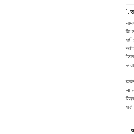
1. 
सामग
कि उ
वहीं
स्ली
रेडा
खाता
इसके
जा स
डिज़
वाले 
अ