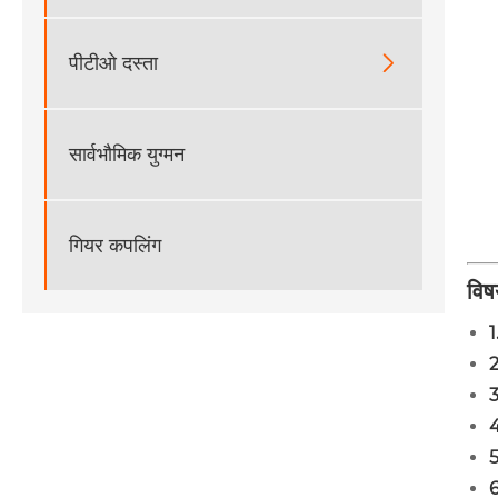
पीटीओ दस्ता

सार्वभौमिक युग्मन
गियर कपलिंग
विष
1
2
3
4
5
6